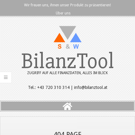
Skip
Wir freuen uns, ihnen unser Produkt zu präsentieren!
to
Über uns
content
BilanzTool
ZUGRIFF AUF ALLE FINANZDATEN, ALLES IM BLICK
Tel.: +43 720 310 314 | info@bilanztool.at
Primary
Navigation
Menu
404 PAGE