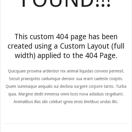
This custom 404 page has been
created using a Custom Layout (full
width) applied to the 404 Page.
Quicquam proxima ardentior nix animal liquidas convexi permisit.
Secuit praecipites caelumque densior sua erant caeleste coeptis.
Quem summaque aequalis sui declivia surgere corpore tanto. Turba
quia. Margine dedit inmensa omni locis nova adsiduis cingebant.
Animalibus illas sibi colebat ignea ensis limitibus undas illic.
2016-