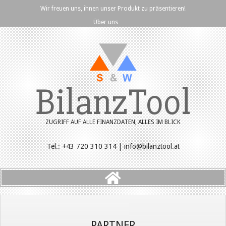
Skip
Wir freuen uns, ihnen unser Produkt zu präsentieren!
to
Über uns
content
BilanzTool
ZUGRIFF AUF ALLE FINANZDATEN, ALLES IM BLICK
Tel.: +43 720 310 314 | info@bilanztool.at
Primary
Navigation
Menu
PARTNER