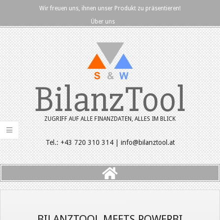
Skip
Wir freuen uns, ihnen unser Produkt zu präsentieren!
to
Über uns
content
BilanzTool
ZUGRIFF AUF ALLE FINANZDATEN, ALLES IM BLICK
Tel.: +43 720 310 314 | info@bilanztool.at
Primary
Navigation
Menu
BILANZTOOL MEETS POWERBI