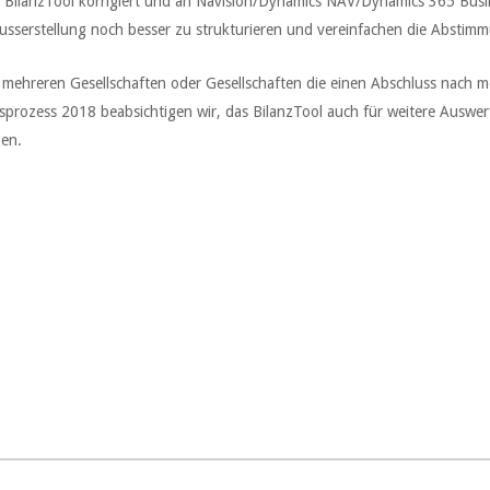
im BilanzTool korrigiert und an Navision/Dynamics NAV/Dynamics 365 Busi
usserstellung noch besser zu strukturieren und vereinfachen die Abstimmu
 mehreren Gesellschaften oder Gesellschaften die einen Abschluss nach m
prozess 2018 beabsichtigen wir, das BilanzTool auch für weitere Auswert
en.