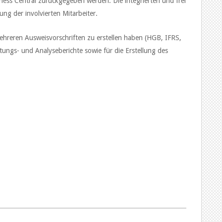
ness Central zurückgegeben werden. Die integrierten und frei
ng der involvierten Mitarbeiter.
ehreren Ausweisvorschriften zu erstellen haben (HGB, IFRS,
ungs- und Analyseberichte sowie für die Erstellung des