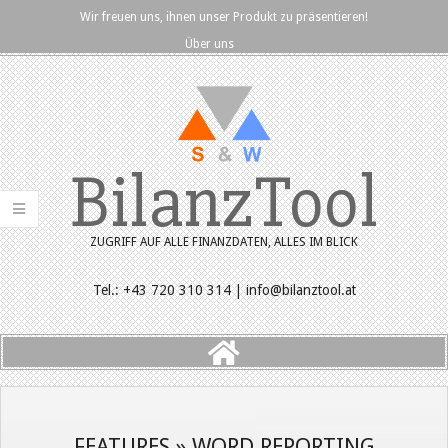
Skip
Wir freuen uns, ihnen unser Produkt zu präsentieren!
to
Über uns
content
BilanzTool
ZUGRIFF AUF ALLE FINANZDATEN, ALLES IM BLICK
Tel.: +43 720 310 314 | info@bilanztool.at
Primary
Navigation
Menu
FEATURES »
WORD REPORTING