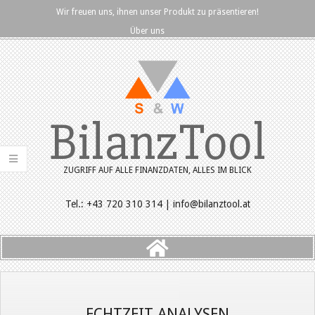
Skip
Wir freuen uns, ihnen unser Produkt zu präsentieren!
to
Über uns
content
BilanzTool
ZUGRIFF AUF ALLE FINANZDATEN, ALLES IM BLICK
Tel.: +43 720 310 314 | info@bilanztool.at
Primary
Navigation
Menu
ECHTZEIT ANALYSEN