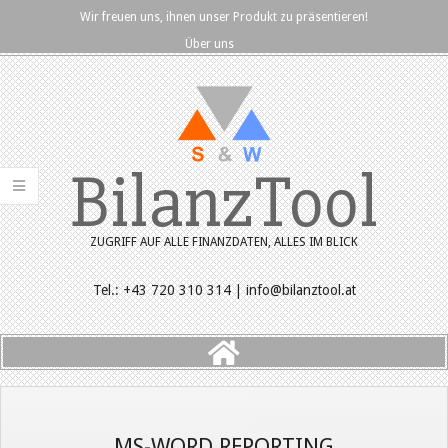
Skip
Wir freuen uns, ihnen unser Produkt zu präsentieren!
to
Über uns
content
BilanzTool
ZUGRIFF AUF ALLE FINANZDATEN, ALLES IM BLICK
Tel.: +43 720 310 314 | info@bilanztool.at
Primary
Navigation
Menu
MS-WORD REPORTING