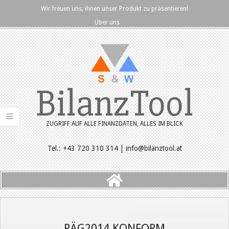
Skip
Wir freuen uns, ihnen unser Produkt zu präsentieren!
to
Über uns
content
BilanzTool
ZUGRIFF AUF ALLE FINANZDATEN, ALLES IM BLICK
Tel.: +43 720 310 314 | info@bilanztool.at
Primary
Navigation
Menu
RÄG2014 KONFORM