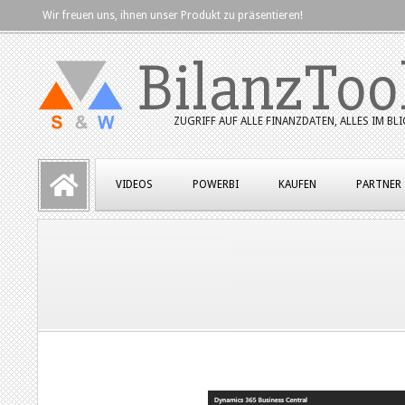
Skip
Wir freuen uns, ihnen unser Produkt zu präsentieren!
to
BilanzToo
content
ZUGRIFF AUF ALLE FINANZDATEN, ALLES IM BLI
Primary
VIDEOS
POWERBI
KAUFEN
PARTNER
Navigation
Menu