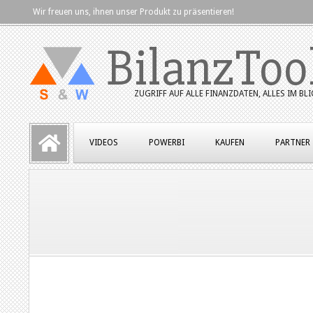
Skip
Wir freuen uns, ihnen unser Produkt zu präsentieren!
to
BilanzToo
content
ZUGRIFF AUF ALLE FINANZDATEN, ALLES IM BLI
Primary
VIDEOS
POWERBI
KAUFEN
PARTNER
Navigation
Menu