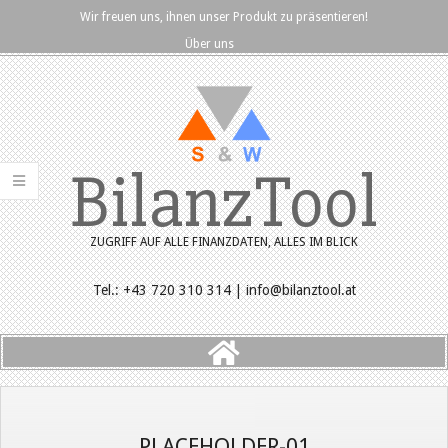
Skip
Wir freuen uns, ihnen unser Produkt zu präsentieren!
to
Über uns
content
BilanzTool
ZUGRIFF AUF ALLE FINANZDATEN, ALLES IM BLICK
Tel.: +43 720 310 314 | info@bilanztool.at
Primary
Navigation
Menu
PLACEHOLDER-01