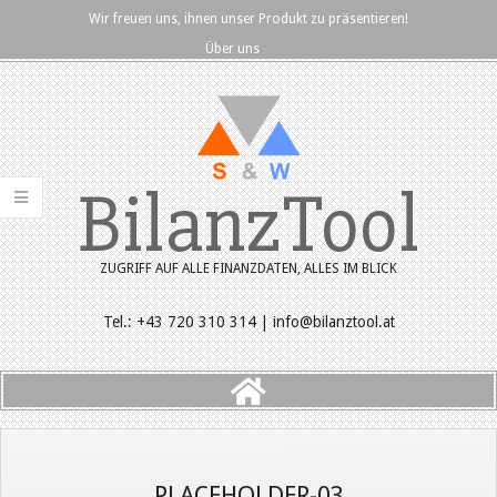
Skip
Wir freuen uns, ihnen unser Produkt zu präsentieren!
to
Über uns
content
BilanzTool
ZUGRIFF AUF ALLE FINANZDATEN, ALLES IM BLICK
Tel.: +43 720 310 314 | info@bilanztool.at
Primary
Navigation
Menu
PLACEHOLDER-03